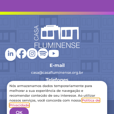
E-mail
casa@casafluminense.org.br
Telefones
Nós armazenamos dados temporariamente para
(21) 2516-0193
melhorar a sua experiência de navegação e
recomendar conteúdo de seu interesse. Ao utilizar
nossos serviços, você concorda com nossa
Política de
2024 Casa Fluminense – Todos os direitos reservados
Privacidade
.
Política de Privacidade
OK