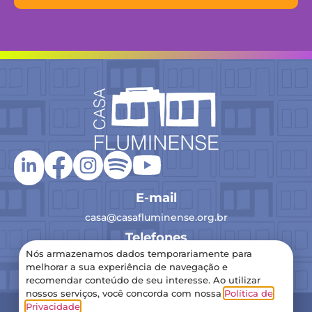
E-mail
casa@casafluminense.org.br
Telefones
Nós armazenamos dados temporariamente para
(21) 2516-0193
melhorar a sua experiência de navegação e
recomendar conteúdo de seu interesse. Ao utilizar
nossos serviços, você concorda com nossa
Política de
2024 Casa Fluminense – Todos os direitos reservados
Privacidade
.