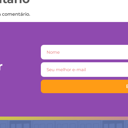
m comentário.
r