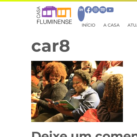
INÍCIO
A CASA
ATU
car8
Deixe um comen