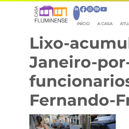
INÍCIO
A CASA
ATU
Lixo-acumul
Janeiro-por
funcionari
Fernando-Fr