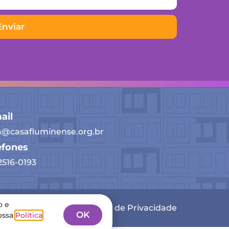
Enviar
ail
a@casafluminense.org.br
efones
 2516-0193
o e
Política de Privacidade
OK
ossa
Política