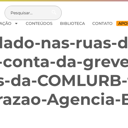
AÇÃO
CONTEÚDOS
BIBLIOTECA
CONTATO
APOI
ado-nas-ruas-d
-conta-da-grev
os-da-COMLURB-
azao-Agencia-B