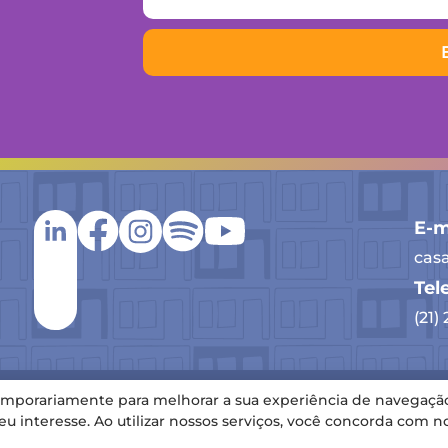
E-m
cas
Tel
(21)
porariamente para melhorar a sua experiência de navegaçã
ervados
 interesse. Ao utilizar nossos serviços, você concorda com n