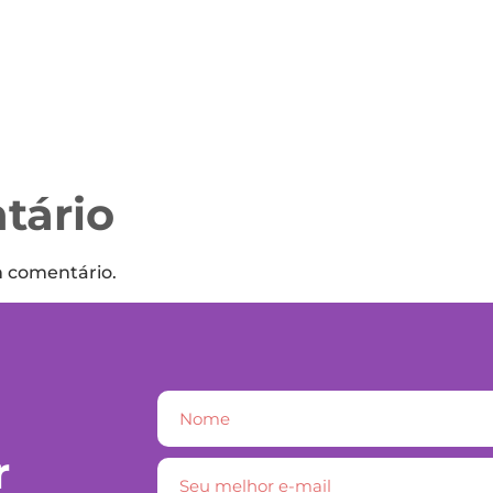
tário
m comentário.
r