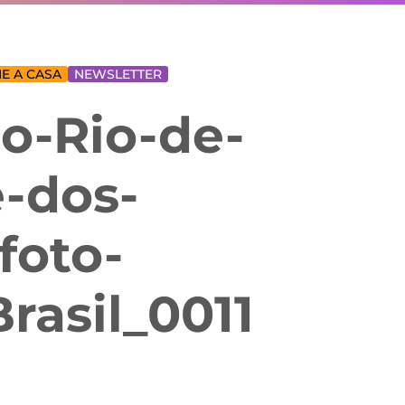
E A CASA
NEWSLETTER
o-Rio-de-
e-dos-
foto-
rasil_0011