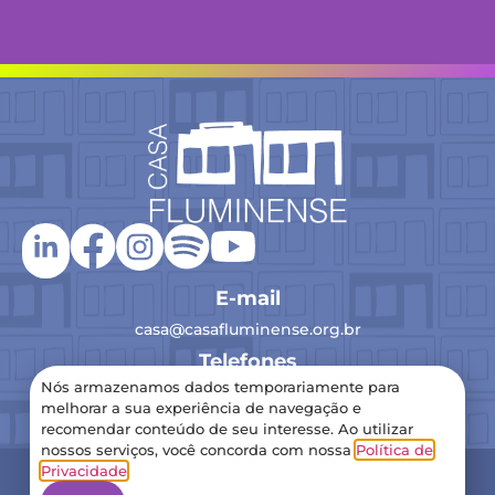
E-mail
casa@casafluminense.org.br
Telefones
Nós armazenamos dados temporariamente para
(21) 2516-0193
melhorar a sua experiência de navegação e
recomendar conteúdo de seu interesse. Ao utilizar
nossos serviços, você concorda com nossa
Política de
2024 Casa Fluminense – Todos os direitos reservados
Privacidade
.
Política de Privacidade