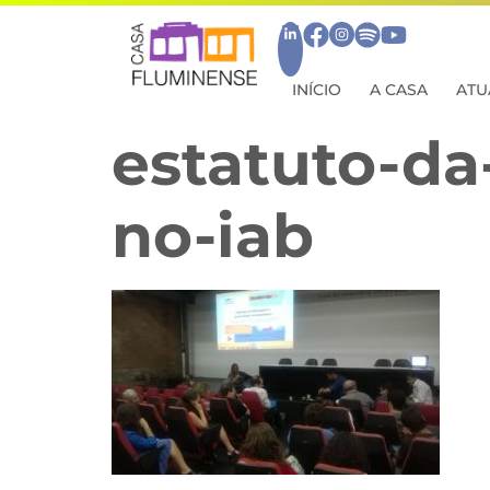
INÍCIO
A CASA
ATU
estatuto-da
no-iab