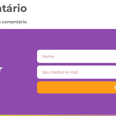
tário
m comentário.
r