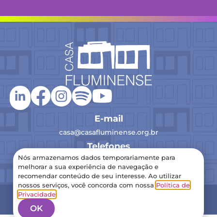
E-mail
casa@casafluminense.org.br
Telefones
Nós armazenamos dados temporariamente para
(21) 2516-0193
melhorar a sua experiência de navegação e
recomendar conteúdo de seu interesse. Ao utilizar
nossos serviços, você concorda com nossa
Política de
2024 Casa Fluminense – Todos os direitos reservados
Privacidade
.
Política de Privacidade
OK