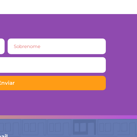
Enviar
ail