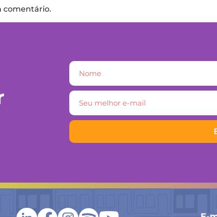
m comentário.
r
E-m