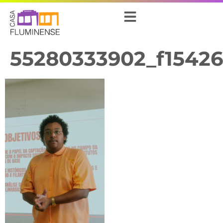
55280333902_f1542