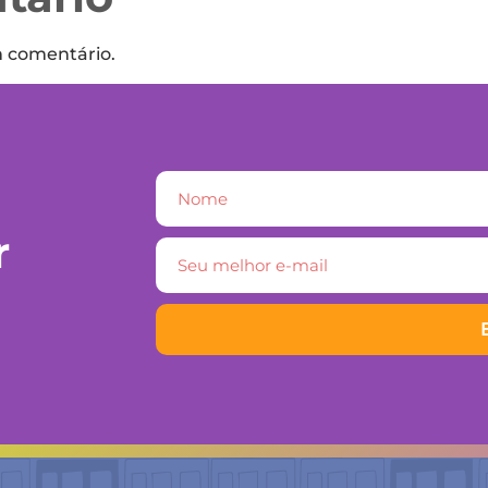
m comentário.
r