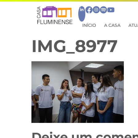
INÍCIO
A CASA
ATU
IMG_8977
Deixe um comen