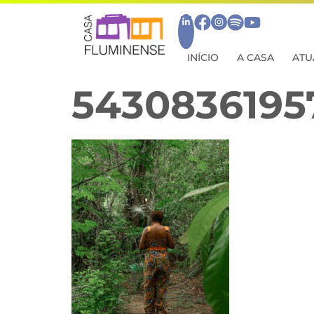
INÍCIO
A CASA
ATU
5430836195