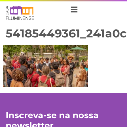
54185449361_241a0c
Inscreva-se na nossa
newsletter