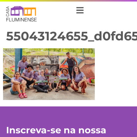
55043124655_d0fd6
Inscreva-se na nossa