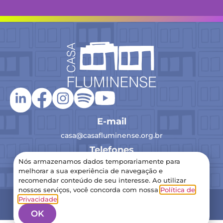
E-mail
casa@casafluminense.org.br
Telefones
Nós armazenamos dados temporariamente para
(21) 2516-0193
melhorar a sua experiência de navegação e
recomendar conteúdo de seu interesse. Ao utilizar
nossos serviços, você concorda com nossa
Política de
2024 Casa Fluminense – Todos os direitos reservados
Privacidade
.
Política de Privacidade
OK