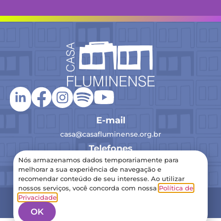
E-mail
casa@casafluminense.org.br
Telefones
Nós armazenamos dados temporariamente para
(21) 2516-0193
melhorar a sua experiência de navegação e
recomendar conteúdo de seu interesse. Ao utilizar
nossos serviços, você concorda com nossa
Política de
2024 Casa Fluminense – Todos os direitos reservados
Privacidade
.
Política de Privacidade
OK