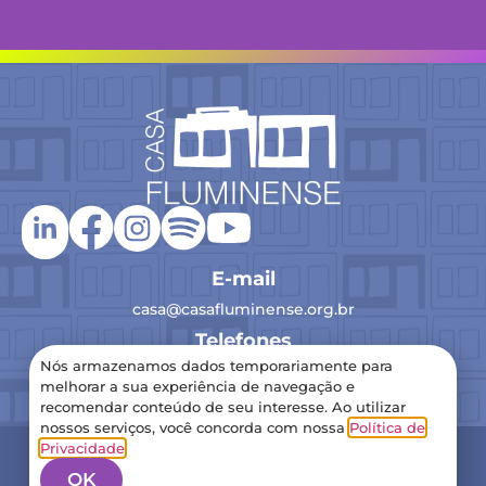
E-mail
casa@casafluminense.org.br
Telefones
Nós armazenamos dados temporariamente para
(21) 2516-0193
melhorar a sua experiência de navegação e
recomendar conteúdo de seu interesse. Ao utilizar
nossos serviços, você concorda com nossa
Política de
2024 Casa Fluminense – Todos os direitos reservados
Privacidade
.
Política de Privacidade
OK