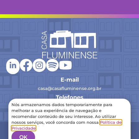
E-mail
casa@casafluminense.org.br
Telefones
Nós armazenamos dados temporariamente para
(21) 2516-0193
melhorar a sua experiência de navegação e
recomendar conteúdo de seu interesse. Ao utilizar
nossos serviços, você concorda com nossa
Política de
2024 Casa Fluminense – Todos os direitos reservados
Privacidade
.
Política de Privacidade
OK