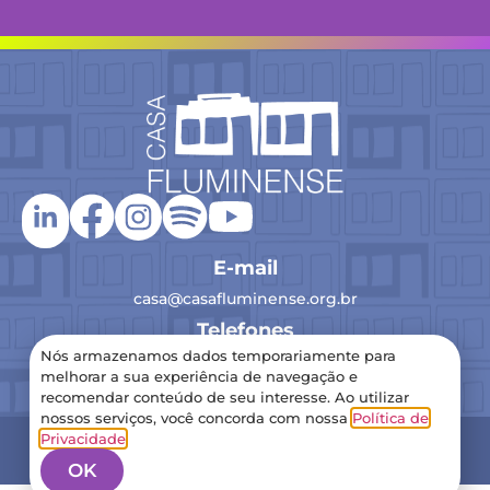
E-mail
casa@casafluminense.org.br
Telefones
Nós armazenamos dados temporariamente para
(21) 2516-0193
melhorar a sua experiência de navegação e
recomendar conteúdo de seu interesse. Ao utilizar
nossos serviços, você concorda com nossa
Política de
2024 Casa Fluminense – Todos os direitos reservados
Privacidade
.
Política de Privacidade
OK