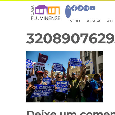
INÍCIO
A CASA
ATU
3208907629
Deixe um comen