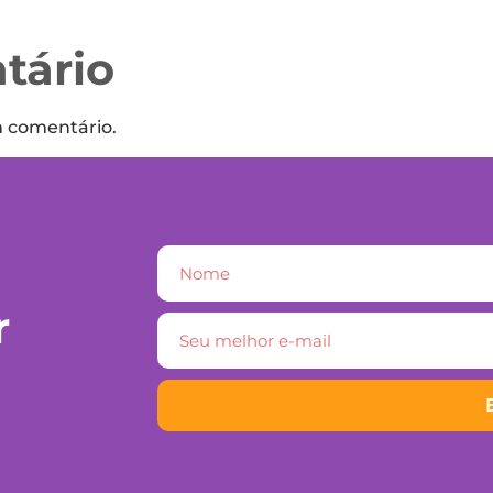
tário
m comentário.
r