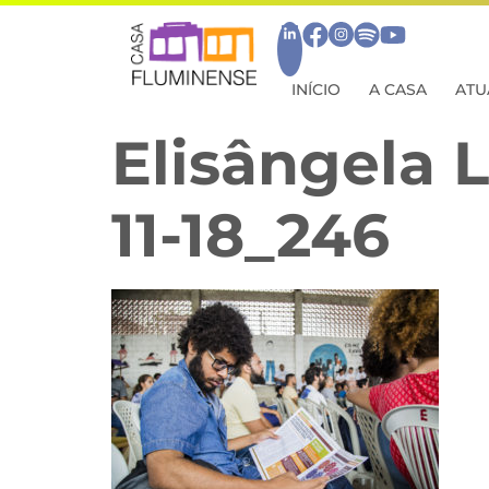
INÍCIO
A CASA
ATU
Elisângela L
11-18_246