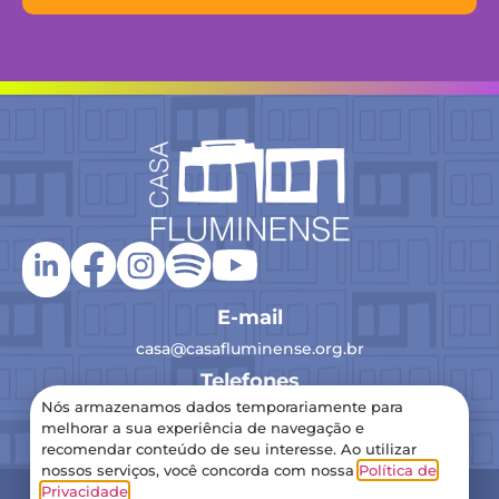
E-mail
casa@casafluminense.org.br
Telefones
Nós armazenamos dados temporariamente para
(21) 2516-0193
melhorar a sua experiência de navegação e
recomendar conteúdo de seu interesse. Ao utilizar
nossos serviços, você concorda com nossa
Política de
2024 Casa Fluminense – Todos os direitos reservados
Privacidade
.