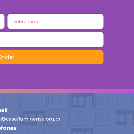
Enviar
ail
a@casafluminense.org.br
efones