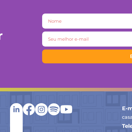
r
E-m
cas
Tel