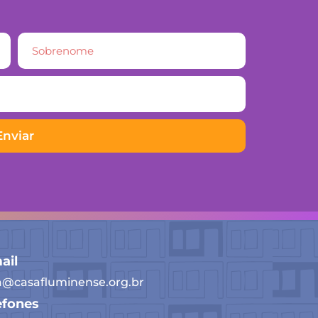
Enviar
ail
a@casafluminense.org.br
efones