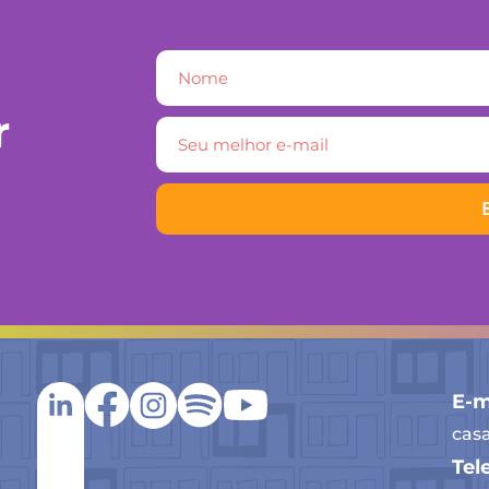
r
E-m
cas
Tel