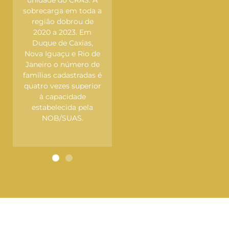
 A
programas de
unidade do CRAS. A
a a
combate à pobreza e
sobrecarga em toda a
e
fome, assistência à
região dobrou de
população em
2020 a 2023. Em
,
situação de rua,
Duque de Caxias,
 de
restaurantes
Nova Iguaçu e Rio de
de
populares e outros. A
Janeiro o número de
s é
Secretaria Municipal
famílias cadastradas é
ior
de Assistência Social
quatro vezes superior
do Rio pode ter, ao
à capacidade
a
todo, menos R$ 18,4
estabelecida pela
milhões em 2025
NOB/SUAS.