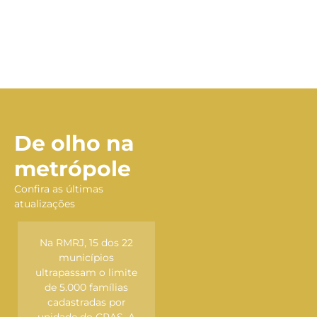
De olho na
metrópole
Confira as últimas
atualizações
22
Na capital, o Projeto
Na RMRJ, 15 dos 22
de Lei Orçamentária
municípios
te
Anual (LOA) que
ultrapassam o limite
s
tramita na Câmara
de 5.000 famílias
prevê cortes em
cadastradas por