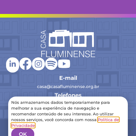
E-mail
casa@casafluminense.org.br
Telefones
Nós armazenamos dados temporariamente para
(21) 2516-0193
melhorar a sua experiência de navegação e
recomendar conteúdo de seu interesse. Ao utilizar
nossos serviços, você concorda com nossa
Política de
2024 Casa Fluminense – Todos os direitos reservados
Privacidade
.
Política de Privacidade
OK