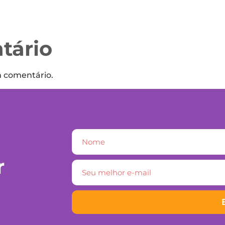
tário
m comentário.
r