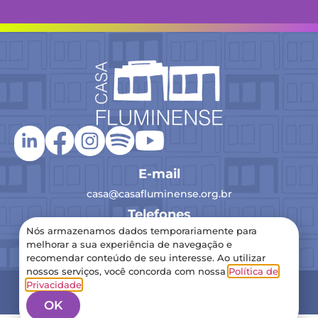
E-mail
casa@casafluminense.org.br
Telefones
Nós armazenamos dados temporariamente para
(21) 2516-0193
melhorar a sua experiência de navegação e
recomendar conteúdo de seu interesse. Ao utilizar
nossos serviços, você concorda com nossa
Política de
2024 Casa Fluminense – Todos os direitos reservados
Privacidade
.
Política de Privacidade
OK