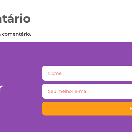
tário
m comentário.
r