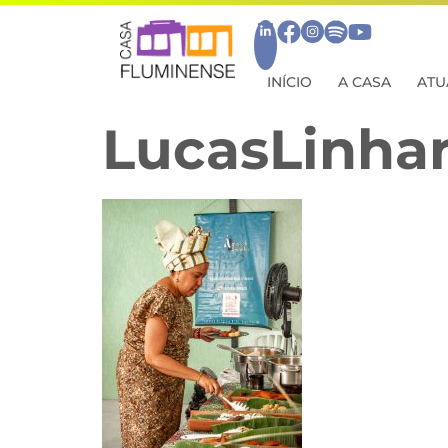
INÍCIO
A CASA
ATU
LucasLinhar