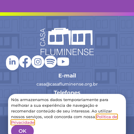
E-mail
casa@casafluminense.org.br
Telefones
Nós armazenamos dados temporariamente para
(21) 2516-0193
melhorar a sua experiência de navegação e
recomendar conteúdo de seu interesse. Ao utilizar
nossos serviços, você concorda com nossa
Política de
2024 Casa Fluminense – Todos os direitos reservados
Privacidade
.
Política de Privacidade
OK