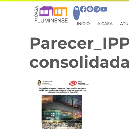
INÍCIO
A CASA
ATU
Parecer_IP
consolidad