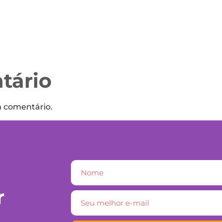
tário
m comentário.
r