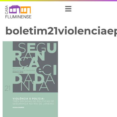
boletim21violenciaep