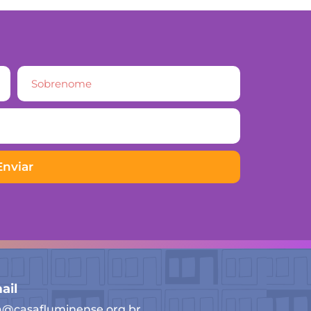
Enviar
ail
a@casafluminense.org.br