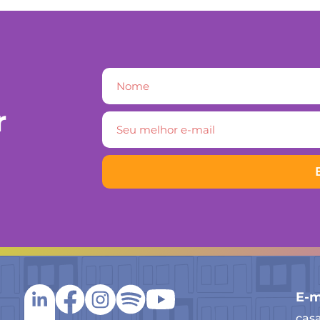
r
E-m
cas