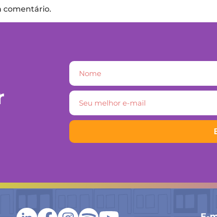
m comentário.
r
E-m