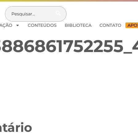
AÇÃO
CONTEÚDOS
BIBLIOTECA
CONTATO
APOI
83886861752255
tário