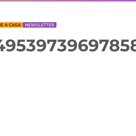
E A CASA
NEWSLETTER
_4953973969785