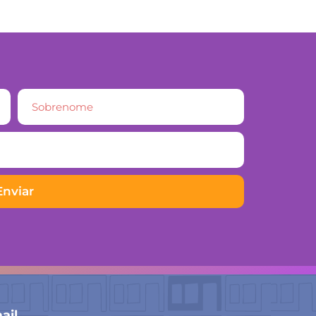
Enviar
ail