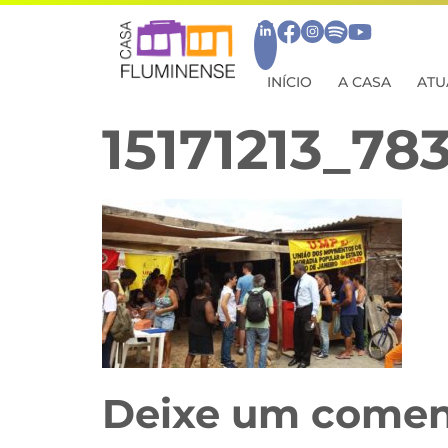
INÍCIO
A CASA
ATU
15171213_7
Deixe um comen