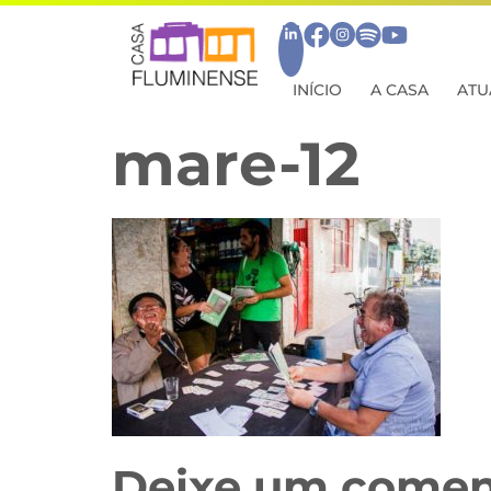
INÍCIO
A CASA
ATU
mare-12
Deixe um comen