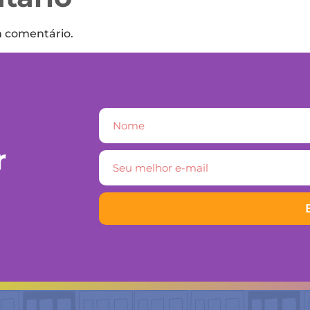
m comentário.
r