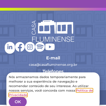
E-mail
casa@casafluminense.org.br
Telefones
Nós armazenamos dados temporariamente para
(21) 2516-0193
melhorar a sua experiência de navegação e
recomendar conteúdo de seu interesse. Ao utilizar
nossos serviços, você concorda com nossa
Política de
2024 Casa Fluminense – Todos os direitos reservados
Privacidade
.
Política de Privacidade
OK