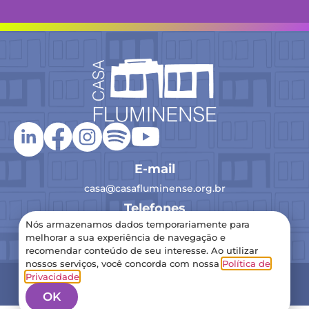
E-mail
casa@casafluminense.org.br
Telefones
Nós armazenamos dados temporariamente para
(21) 2516-0193
melhorar a sua experiência de navegação e
recomendar conteúdo de seu interesse. Ao utilizar
nossos serviços, você concorda com nossa
Política de
2024 Casa Fluminense – Todos os direitos reservados
Privacidade
.
Política de Privacidade
OK