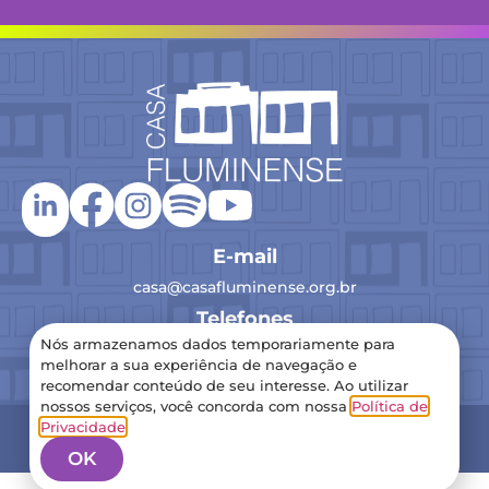
E-mail
casa@casafluminense.org.br
Telefones
Nós armazenamos dados temporariamente para
(21) 2516-0193
melhorar a sua experiência de navegação e
recomendar conteúdo de seu interesse. Ao utilizar
nossos serviços, você concorda com nossa
Política de
2024 Casa Fluminense – Todos os direitos reservados
Privacidade
.
Política de Privacidade
OK
Feito com
WP360 by StrazzaPROJECT