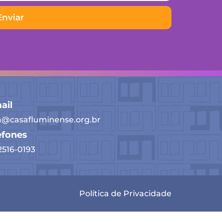
Enviar
ail
a@casafluminense.org.br
efones
 2516-0193
Política de Privacidade