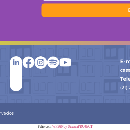
E-m
cas
Tel
(21)
ervados
Feito com
WP360 by StrazzaPROJECT