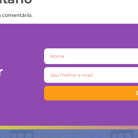
m comentário.
r