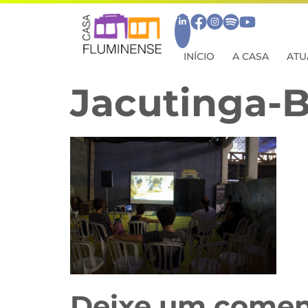
INÍCIO
A CASA
ATU
Jacutinga-B
Deixe um comen