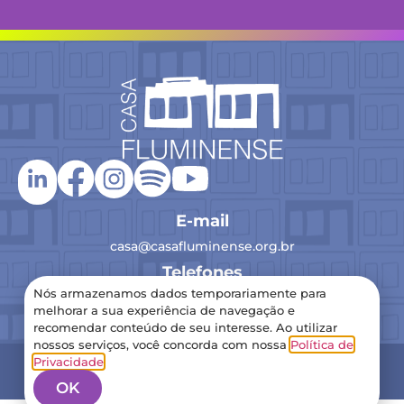
E-mail
casa@casafluminense.org.br
Telefones
Nós armazenamos dados temporariamente para
(21) 2516-0193
melhorar a sua experiência de navegação e
recomendar conteúdo de seu interesse. Ao utilizar
nossos serviços, você concorda com nossa
Política de
2024 Casa Fluminense – Todos os direitos reservados
Privacidade
.
Política de Privacidade
OK