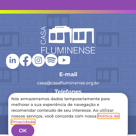
E-mail
casa@casafluminense.org.br
Telefones
Nós armazenamos dados temporariamente para
(21) 2516-0193
melhorar a sua experiência de navegação e
recomendar conteúdo de seu interesse. Ao utilizar
nossos serviços, você concorda com nossa
Política de
2024 Casa Fluminense – Todos os direitos reservados
Privacidade
.
Política de Privacidade
OK