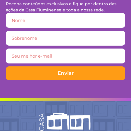
Receba conteúdos exclusivos e fique por dentro das
ações da Casa Fluminense e toda a nossa rede.
Enviar