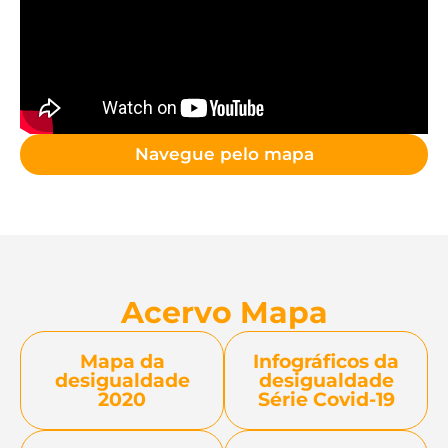
Navegue pelo mapa
Acervo Mapa
Mapa da
Infográficos da
desigualdade
desigualdade
2020
Série Covid-19